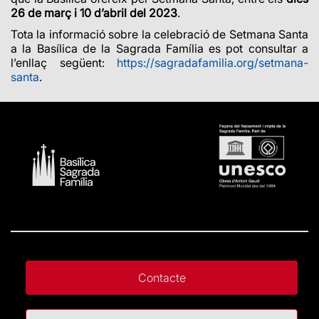
26 de març i 10 d’abril del 2023
.
Tota la informació sobre la celebració de Setmana Santa
a la Basílica de la Sagrada Família es pot consultar a
l’enllaç següent:
https://sagradafamilia.org/setmana-
santa
.
Contacte