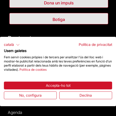
Dona un impuls
Botiga
Destacats
català
Política de privacitat
La Fundació
Usem galetes
Fem servir cookies pròpies i de tercers per analitzar l'ús del lloc web i
mostrar-te publicitat relacionada amb les teves preferències en funció d'un
Preguntes freqüents
perfil elaborat a partir dels teus hàbits de navegació (per exemple, pàgines
visitades).
Política de cookies
Atenció al Visitant
Accepta-ho tot
Normativa i condicions de compra
No, configura
Declina
Notícies i Actualitat
Agenda