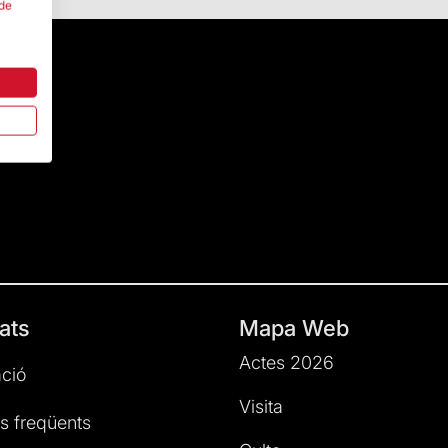
 de
ats
Mapa Web
Actes 2026
ció
Visita
s freqüents