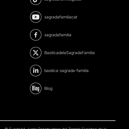
sagradafamiliacat
sagradafamilia
BasilicadelaSagradaFamilia
basilica-sagrada-familia
Blog