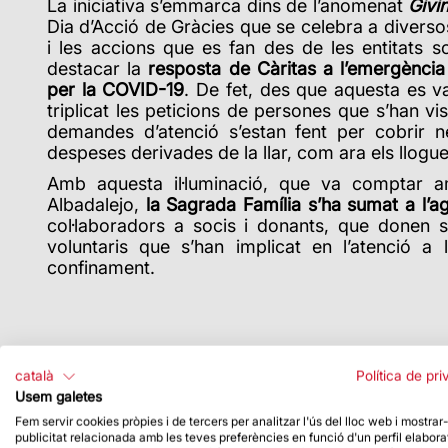
La iniciativa s’emmarca dins de l’anomenat
Givi
Dia d’Acció de Gràcies que se celebra a diversos
i les accions que es fan des de les entitats so
destacar la
resposta de Càritas a l’emergència 
per la COVID-19
. De fet, des que aquesta es v
triplicat les peticions de persones que s’han vi
demandes d’atenció s’estan fent per cobrir ne
despeses derivades de la llar, com ara els llogu
Amb aquesta il·luminació,
que va comptar amb
Albadalejo,
la Sagrada Família s’ha sumat a l’a
col·laboradors a socis i donants, que donen su
voluntaris que s’han implicat en l’atenció a 
confinament.
català
Política de pri
Usem galetes
Fem servir cookies pròpies i de tercers per analitzar l'ús del lloc web i mostrar
publicitat relacionada amb les teves preferències en funció d'un perfil elabora