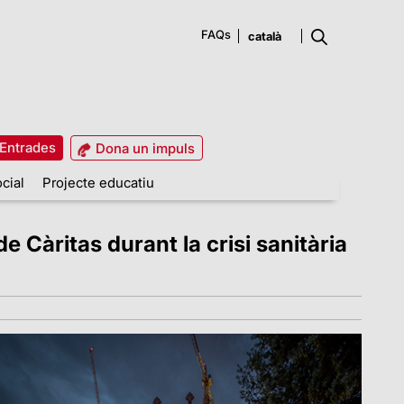
FAQs
Entrades
Dona un impuls
cial
Projecte educatiu
 Càritas durant la crisi sanitària