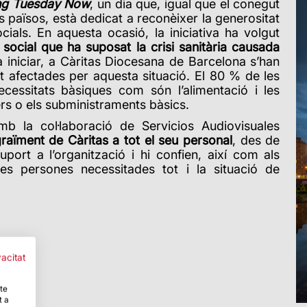
ng Tuesday Now
, un dia que, igual que el conegut
 països, està dedicat a reconèixer la generositat
cials. En aquesta ocasió, la iniciativa ha volgut
social que ha suposat la crisi sanitària causada
a iniciar, a Càritas Diocesana de Barcelona s’han
st afectades per aquesta situació. El 80 % de les
cessitats bàsiques com són l’alimentació i les
ers o els subministraments bàsics.
 la col·laboració de Servicios Audiovisuales
graïment de Càritas a tot el seu personal
, des de
port a l’organització i hi confien, així com als
les persones necessitades tot i la situació de
vacitat
-te
t a