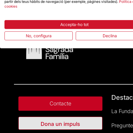
partir dels teus hàbits de navegació (per exemple, pàgines visitades).
Política
cookies
Accepta-ho tot
No, configura
Declina
Destac
Contacte
La Funda
Dona un impuls
Pregunte