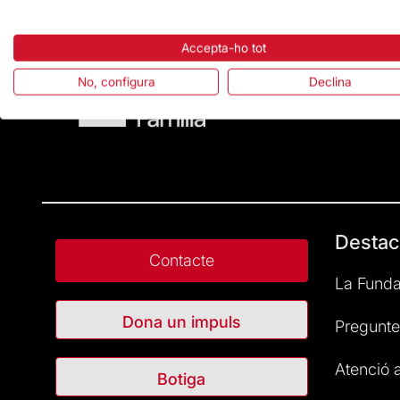
Accepta-ho tot
No, configura
Declina
Destac
Contacte
La Funda
Dona un impuls
Pregunte
Atenció a
Botiga