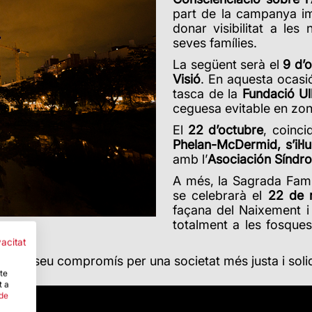
part de la campanya i
donar visibilitat a le
seves famílies.
La següent serà el
9 d’
Visió
. En aquesta ocasió
tasca de la
Fundació Ul
ceguesa evitable en zon
El
22 d’octubre
, coinci
Phelan-McDermid, s’il·l
amb l’
Asociación Sínd
A més, la Sagrada Famíl
se celebrarà el
22 de 
façana del Naixement i
totalment a les fosques
vacitat
ma el seu compromís per una societat més justa i solid
-te
t a
 de