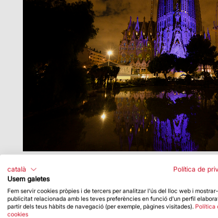
canvi climàtic.
català
Política de pri
Usem galetes
Amb aquestes accions, la Sagrada Família reafir
Fem servir cookies pròpies i de tercers per analitzar l'ús del lloc web i mostrar
publicitat relacionada amb les teves preferències en funció d'un perfil elabora
partir dels teus hàbits de navegació (per exemple, pàgines visitades).
Política
cookies