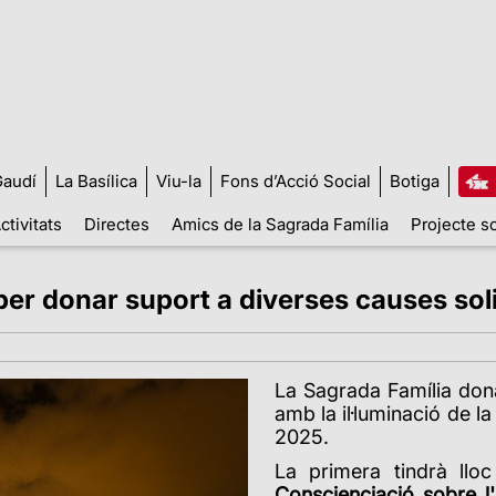
audí
La Basílica
Viu-la
Fons d’Acció Social
Botiga
ctivitats
Directes
Amics de la Sagrada Família
Projecte so
 per donar suport a diverses causes sol
La Sagrada Família dona
amb la il·luminació de l
2025.
La primera tindrà llo
Conscienciació sobre l