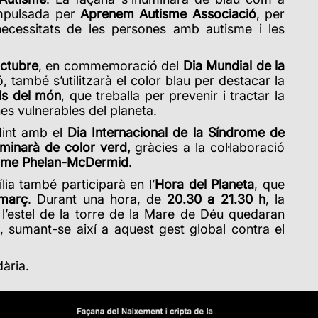
mpulsada per
Aprenem Autisme Associació
, per
s necessitats de les persones amb autisme i les
octubre
, en commemoració del
Dia Mundial de la
, també s’utilitzarà el color blau per destacar la
ls del món
, que treballa per prevenir i tractar la
es vulnerables del planeta.
dint amb el
Dia Internacional de la Síndrome de
uminarà de color verd,
gràcies a la col·laboració
rome Phelan-McDermid
.
ia també participarà en l’
Hora del Planeta
, que
març
. Durant una hora, de
20.30 a 21.30 h
, la
 l’estel de la torre de la Mare de Déu quedaran
, sumant-se així a aquest gest global contra el
ària.