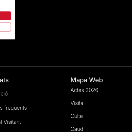
ats
Mapa Web
Actes 2026
ció
Visita
s freqüents
Culte
l Visitant
Gaudí