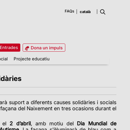
FAQs
Entrades
Dona un impuls
cial
Projecte educatiu
idàries
rà suport a diferents causes solidàries i socials
a façana del Naixement en tres ocasions durant el
c el
2 d’abril
, amb motiu del
Dia Mundial de
'Autisme
. La façana s'il·luminarà de blau com a