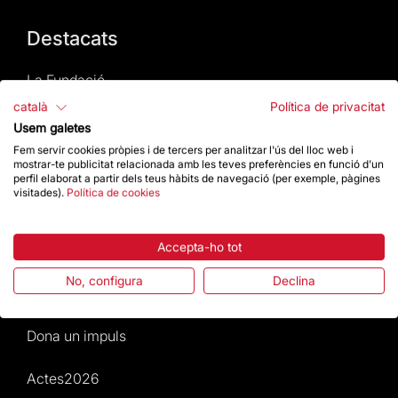
Destacats
La Fundació
català
Política de privacitat
Preguntes freqüents
Usem galetes
Fem servir cookies pròpies i de tercers per analitzar l'ús del lloc web i
Atenció al Visitant
mostrar-te publicitat relacionada amb les teves preferències en funció d'un
perfil elaborat a partir dels teus hàbits de navegació (per exemple, pàgines
visitades).
Política de cookies
Normativa i condicions de compra
Accepta-ho tot
Notícies i Actualitat
No, configura
Declina
Agenda
Dona un impuls
Actes2026