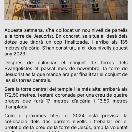
Aquesta setmana, s’ha col·locat un nou nivell de panells
a la torre de Jesucrist. En concret, se situa al desè dels
dotze que tindrà un cop finalitzada, i arriba als 135
metres d’alçària. S’han construït, així, dos nivells aquest
any 2023.
Després de culminar el conjunt de torres dels
Evangelistes el passat mes de novembre, la torre de
Jesucrist és la que manca ara per finalitzar el conjunt de
les sis torres centrals.
Serà la torre central del temple i la més alta: arribarà als
172,50 metres. I estarà coronada per una creu de quatre
braços que farà 17 metres d’alçària i 13,50 metres
d’amplada.
Com a pròximes fites, el 2024 està
prevista la
col·locació dels dos darrers nivells
i treballar en el
prototip de la creu de la torre de Jesús, amb la voluntat