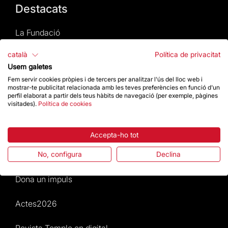
Destacats
La Fundació
català
Política de privacitat
Preguntes freqüents
Usem galetes
Fem servir cookies pròpies i de tercers per analitzar l'ús del lloc web i
Atenció al Visitant
mostrar-te publicitat relacionada amb les teves preferències en funció d'un
perfil elaborat a partir dels teus hàbits de navegació (per exemple, pàgines
visitades).
Política de cookies
Normativa i condicions de compra
Notícies i Actualitat
Accepta-ho tot
Agenda
No, configura
Declina
Dona un impuls
Actes2026
Revista Temple en digital