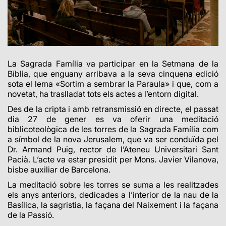
La Sagrada Família va participar en la
Setmana de la
Bíblia, que enguany arribava a la seva cinquena edició
sota el lema «Sortim a sembrar la Paraula» i que, com a
novetat, ha traslladat tots els actes a l’entorn digital.
Des de la cripta i amb retransmissió en directe, el passat
dia 27 de gener es va oferir una meditació
biblicoteològica de les torres de la Sagrada Família com
a símbol de la nova Jerusalem, que va ser conduïda pel
Dr. Armand Puig, rector de l’Ateneu Universitari Sant
Pacià. L’acte va estar presidit per Mons. Javier Vilanova,
bisbe auxiliar de Barcelona.
La meditació sobre les torres se suma a les realitzades
els anys anteriors, dedicades a
l’interior de la nau de la
Basílica, la sagristia, la façana del Naixement i la façana
de la Passió.