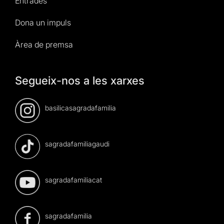
Entrades
Dona un impuls
Àrea de premsa
Segueix-nos a les xarxes
basilicasagradafamilia
sagradafamiliagaudi
sagradafamiliacat
sagradafamilia