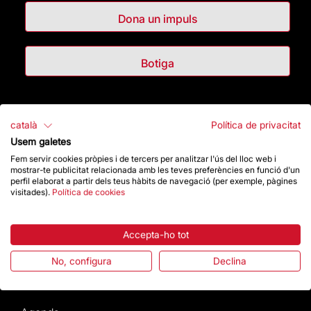
Dona un impuls
Botiga
Destacats
català
Política de privacitat
Usem galetes
La Fundació
Fem servir cookies pròpies i de tercers per analitzar l'ús del lloc web i
mostrar-te publicitat relacionada amb les teves preferències en funció d'un
Preguntes freqüents
perfil elaborat a partir dels teus hàbits de navegació (per exemple, pàgines
visitades).
Política de cookies
Atenció al Visitant
Accepta-ho tot
Normativa i condicions de compra
No, configura
Declina
Notícies i Actualitat