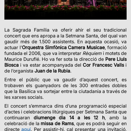
La Sagrada Família va oferir ahir el seu tradicional
concert que ens apropa a la Setmana Santa, del qual van
gaudir més de 1.500 assistents. En aquesta ocasió, va
actuar l’
Orquestra Simfònica Camera Musicae
, formació
fundada el 2006, que va interpretar
Rèquiem
i motets de
Maurice Duruflé. Ho va fer sota la direcció de
Pere Lluís
Biosca
i va estar acompanyada del
Cor Francesc Valls
i
de l’organista
Juan de la Rubia
.
Entre el públic que va gaudir d’aquest concert, es
trobaven els guanyadors de les 300 entrades dobles
que la Basílica va sortejar entre la ciutadania a través de
les xarxes socials.
El concert s’emmarca dins d’una programació especial
d’actes i celebracions litúrgiques per Setmana Santa que
continuaran
diumenge dia 14 a les 12 h
, amb la
celebració de la
missa de Rams
, que es podrà seguir en
directe
aquí
. Per assistir-hi, cal presentar una invitació,