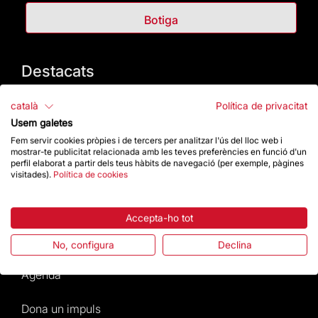
Botiga
Destacats
La Fundació
català
Política de privacitat
Usem galetes
Preguntes freqüents
Fem servir cookies pròpies i de tercers per analitzar l'ús del lloc web i
mostrar-te publicitat relacionada amb les teves preferències en funció d'un
perfil elaborat a partir dels teus hàbits de navegació (per exemple, pàgines
Atenció al Visitant
visitades).
Política de cookies
Normativa i condicions de compra
Accepta-ho tot
Notícies i Actualitat
No, configura
Declina
Agenda
Dona un impuls