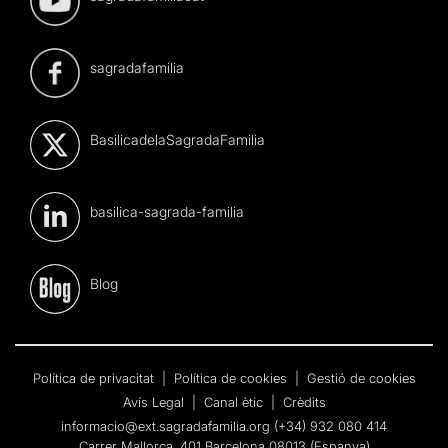
sagradafamilia
BasilicadelaSagradaFamilia
basilica-sagrada-familia
Blog
Política de privacitat
|
Política de cookies
|
Gestió de cookies
Avís Legal
|
Canal ètic
|
Crèdits
informacio@ext.sagradafamilia.org
(+34) 932 080 414
Carrer Mallorca, 401 Barcelona 08013 (Espanya)