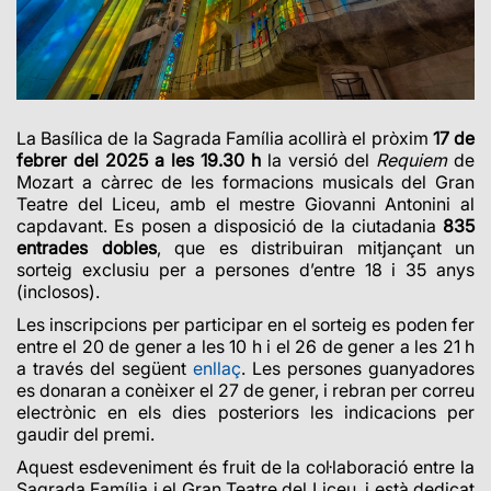
La Basílica de la Sagrada Família acollirà el pròxim
17 de
febrer del 2025 a les 19.30 h
la versió del
Requiem
de
Mozart a càrrec de les formacions musicals del Gran
Teatre del Liceu, amb el mestre Giovanni Antonini al
capdavant. Es posen a disposició de la ciutadania
835
entrades dobles
, que es distribuiran mitjançant un
sorteig exclusiu per a persones d’entre 18 i 35 anys
(inclosos).
Les inscripcions per participar en el sorteig es poden fer
entre el 20 de gener a les 10 h i el 26 de gener a les 21 h
a través del següent
enllaç
. Les persones guanyadores
es donaran a conèixer el 27 de gener, i rebran per correu
electrònic en els dies posteriors les indicacions per
gaudir del premi.
Aquest esdeveniment és fruit de la col·laboració entre la
Sagrada Família i el Gran Teatre del Liceu, i està dedicat