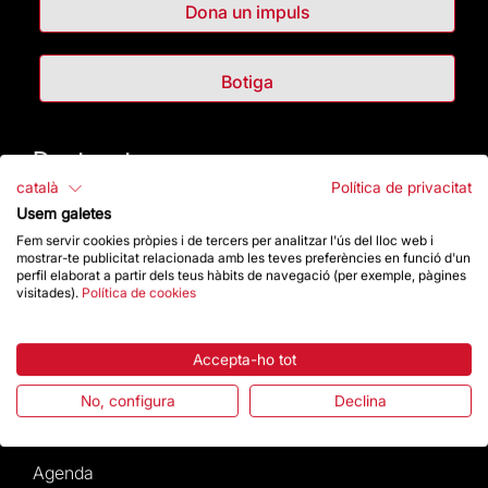
Dona un impuls
Botiga
Destacats
català
Política de privacitat
La Fundació
Usem galetes
Fem servir cookies pròpies i de tercers per analitzar l'ús del lloc web i
mostrar-te publicitat relacionada amb les teves preferències en funció d'un
Preguntes freqüents
perfil elaborat a partir dels teus hàbits de navegació (per exemple, pàgines
visitades).
Política de cookies
Atenció al Visitant
Accepta-ho tot
Normativa i condicions de compra
No, configura
Declina
Notícies i Actualitat
Agenda