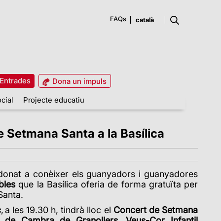
FAQs
Entrades
Dona un impuls
cial
Projecte educatiu
 Setmana Santa a la Basílica
donat a conèixer els guanyadors i guanyadores
bles
que la Basílica oferia de forma gratuïta per
 Santa.
ç
, a les 19.30 h, tindrà lloc el
Concert de Setmana
 de Cambra de Granollers, Veus-Cor Infantil