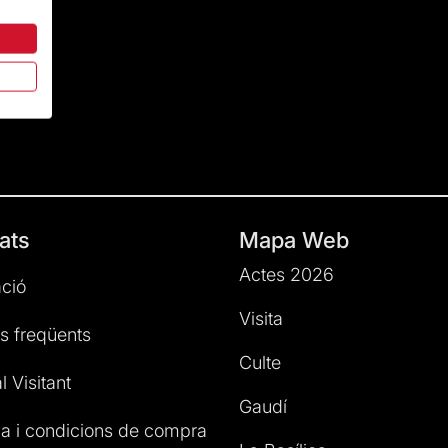
ats
Mapa Web
Actes 2026
ció
Visita
s freqüents
Culte
l Visitant
Gaudí
a i condicions de compra