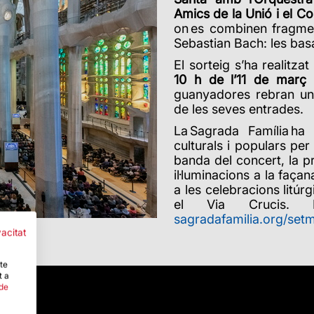
Amics de la Unió i el C
on es combinen fragme
Sebastian Bach: les bas
El sorteig s’ha realitza
10 h de l’11 de març 
guanyadores rebran un 
de les seves entrades.
La Sagrada Família ha
culturals i populars pe
banda del concert, la pr
il·luminacions a la façan
a les celebracions litú
el Via Crucis. 
sagradafamilia.org/set
vacitat
-te
t a
 de