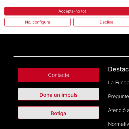
Accepta-ho tot
No, configura
Declina
Destac
Contacte
La Funda
Dona un impuls
Pregunte
Atenció a
Botiga
Normativ