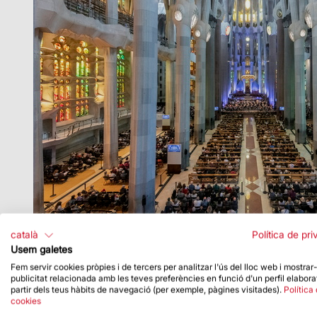
català
Política de pri
Consulta les persones guanyadores
aquí
.
Usem galetes
Fem servir cookies pròpies i de tercers per analitzar l'ús del lloc web i mostrar
publicitat relacionada amb les teves preferències en funció d'un perfil elabora
partir dels teus hàbits de navegació (per exemple, pàgines visitades).
Política
cookies