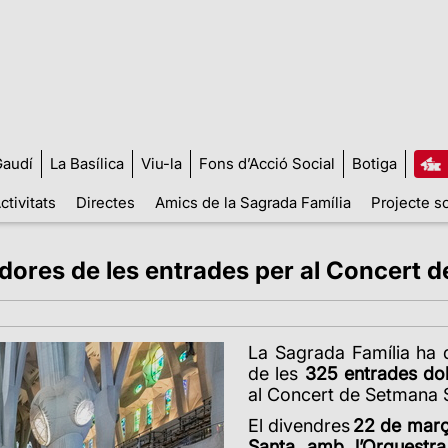
audí
La Basílica
Viu-la
Fons d’Acció Social
Botiga
ctivitats
Directes
Amics de la Sagrada Família
Projecte so
ores de les entrades per al Concert de
La Sagrada Família ha 
de les
325 entrades do
al Concert de Setmana
El divendres
22 de mar
Santa amb l’Orquestra