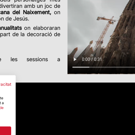
divertiran amb un joc de
çana del Naixement,
on
ón de Jesús.
nualitats
on elaboraran
part de la decoració de
e les sessions a
vacitat
-te
t a
 de