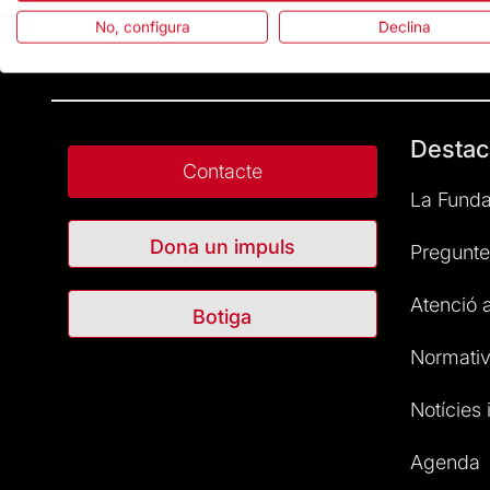
No, configura
Declina
Destac
Contacte
La Funda
Dona un impuls
Pregunte
Atenció a
Botiga
Normativ
Notícies i
Agenda