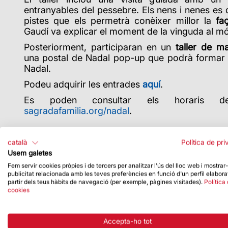
entranyables del pessebre. Els nens i nenes es 
pistes que els permetrà conèixer millor la
fa
Gaudí va explicar el moment de la vinguda al m
Posteriorment, participaran en un
taller de ma
una postal de Nadal
pop-up
que podrà formar 
Nadal.
Podeu adquirir les entrades
aquí
.
Es poden consultar els horaris d
sagradafamilia.org/nadal
.
català
Política de pri
Usem galetes
Fem servir cookies pròpies i de tercers per analitzar l'ús del lloc web i mostrar
publicitat relacionada amb les teves preferències en funció d'un perfil elabora
partir dels teus hàbits de navegació (per exemple, pàgines visitades).
Política
cookies
Accepta-ho tot