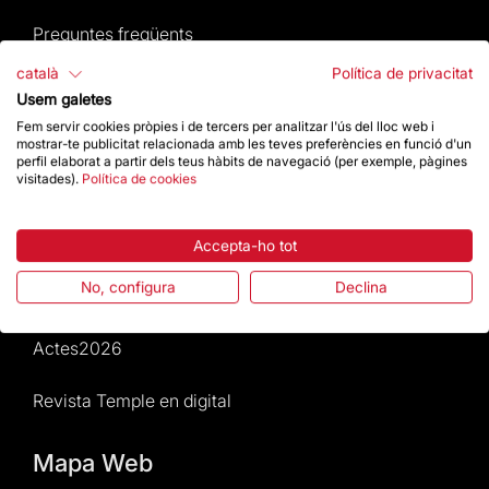
Preguntes freqüents
català
Política de privacitat
Atenció al Visitant
Usem galetes
Fem servir cookies pròpies i de tercers per analitzar l'ús del lloc web i
Normativa i condicions de compra
mostrar-te publicitat relacionada amb les teves preferències en funció d'un
perfil elaborat a partir dels teus hàbits de navegació (per exemple, pàgines
visitades).
Política de cookies
Notícies i Actualitat
Agenda
Accepta-ho tot
No, configura
Declina
Dona un impuls
Actes2026
Revista Temple en digital
Mapa Web