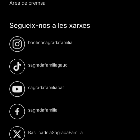
Àrea de premsa
Segueix-nos a les xarxes
basilicasagradafamilia
sagradafamiliagaudi
sagradafamiliacat
sagradafamilia
BasilicadelaSagradaFamilia