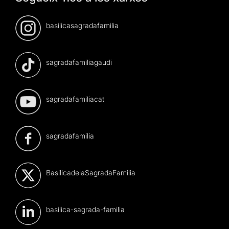
basilicasagradafamilia
sagradafamiliagaudi
sagradafamiliacat
sagradafamilia
BasilicadelaSagradaFamilia
basilica-sagrada-familia