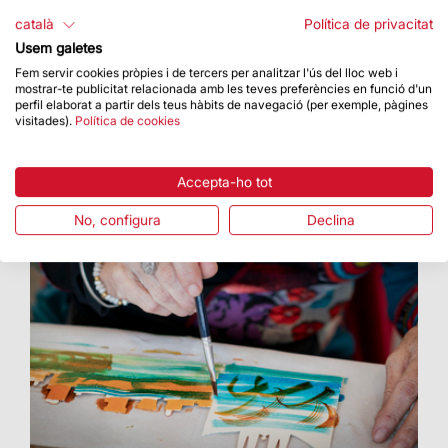
La façana del Naixement es va il·luminar el 9
català
Política de privacitat
d’octubre
Usem galetes
Fem servir cookies pròpies i de tercers per analitzar l'ús del lloc web i
mostrar-te publicitat relacionada amb les teves preferències en funció d'un
perfil elaborat a partir dels teus hàbits de navegació (per exemple, pàgines
visitades).
Política de cookies
Accepta-ho tot
No, configura
Declina