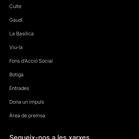
Culte
Gaudí
La Basílica
Viu-la
Fons d’Acció Social
Botiga
Entrades
Dona un impuls
Àrea de premsa
Segueix-nos a les xarxes