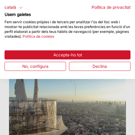
Moriyama
català
Política de privacitat
A partir del 30 de setembre i fins al 3 de
Usem galetes
desembre
Fem servir cookies pròpies i de tercers per analitzar l'ús del lloc web i
mostrar-te publicitat relacionada amb les teves preferències en funció d'un
perfil elaborat a partir dels teus hàbits de navegació (per exemple, pàgines
visitades).
Política de cookies
Accepta-ho tot
No, configura
Declina