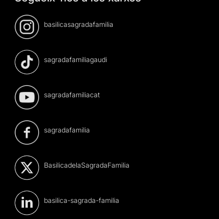
basilicasagradafamilia
sagradafamiliagaudi
sagradafamiliacat
sagradafamilia
BasilicadelaSagradaFamilia
basilica-sagrada-familia