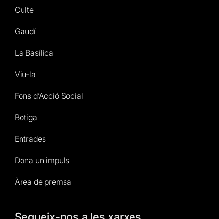
Culte
Gaudí
La Basílica
Viu-la
Fons d’Acció Social
Botiga
Entrades
Dona un impuls
Àrea de premsa
Segueix-nos a les xarxes