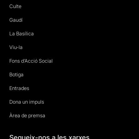
Culte
Gaudí
La Basílica
Viu-la
Fons d’Acció Social
Botiga
Entrades
Dona un impuls
Àrea de premsa
Segueix-nos a les xarxes