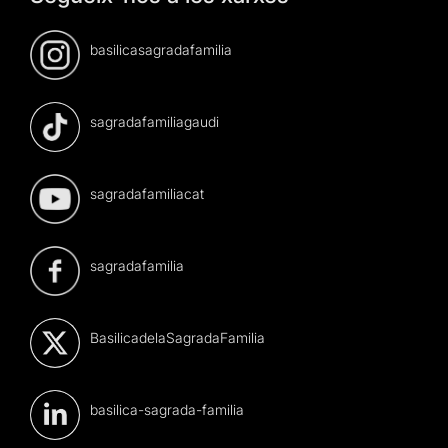
basilicasagradafamilia
sagradafamiliagaudi
sagradafamiliacat
sagradafamilia
BasilicadelaSagradaFamilia
basilica-sagrada-familia