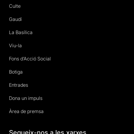
Culte
Gaudí
La Basílica
Viu-la
Fons d’Acció Social
Botiga
Entrades
Dona un impuls
Àrea de premsa
Segueix-nos a les xarxes