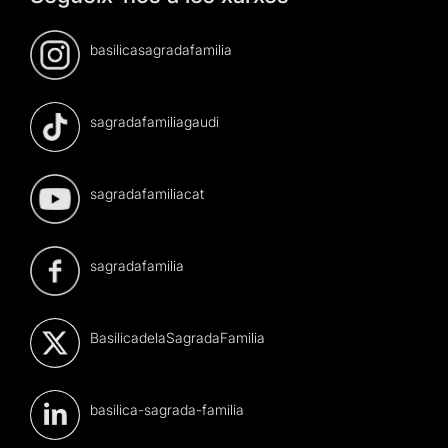
basilicasagradafamilia
sagradafamiliagaudi
sagradafamiliacat
sagradafamilia
BasilicadelaSagradaFamilia
basilica-sagrada-familia