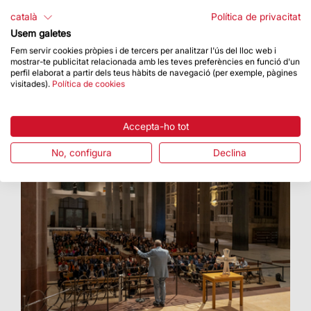
Gent Gran
català
Política de privacitat
Un taller adreçat a la gent, en col·laboració amb
Usem galetes
dotze entitats del barri
Fem servir cookies pròpies i de tercers per analitzar l'ús del lloc web i
mostrar-te publicitat relacionada amb les teves preferències en funció d'un
perfil elaborat a partir dels teus hàbits de navegació (per exemple, pàgines
visitades).
Política de cookies
Accepta-ho tot
No, configura
Declina