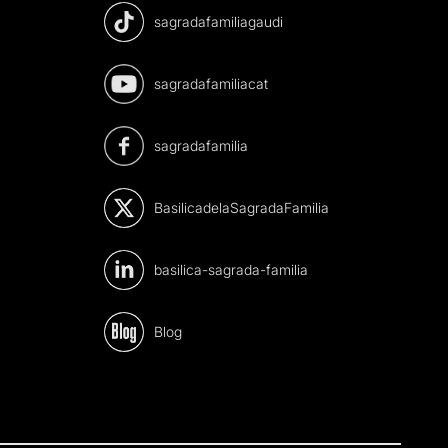
sagradafamiliagaudi
sagradafamiliacat
sagradafamilia
BasilicadelaSagradaFamilia
basilica-sagrada-familia
Blog