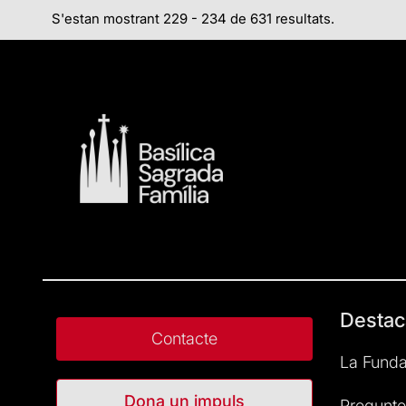
S'estan mostrant 229 - 234 de 631 resultats.
Destac
Contacte
La Funda
Dona un impuls
Pregunte