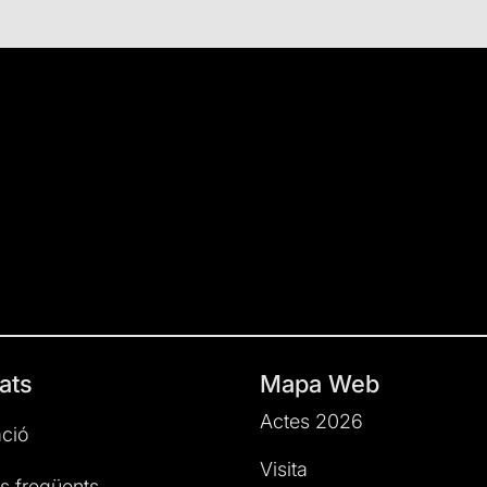
ats
Mapa Web
Actes 2026
ció
Visita
s freqüents