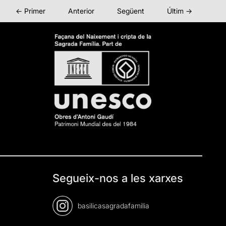
← Primer
Anterior
Següent
Últim →
Segueix-nos a les xarxes
basilicasagradafamilia