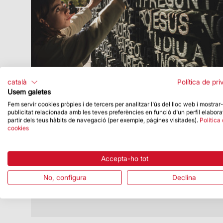
català
Política de pri
Usem galetes
Fem servir cookies pròpies i de tercers per analitzar l'ús del lloc web i mostrar
publicitat relacionada amb les teves preferències en funció d'un perfil elabora
Data de publicació
29/07/24
partir dels teus hàbits de navegació (per exemple, pàgines visitades).
Política
cookies
El programa educatiu de la Sagrada
Família creix en participants i prepara
noves propostes per al curs vinent
Accepta-ho tot
Té per objectiu donar a conèixer la figura
i l’obra de Gaudí
No, configura
Declina