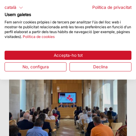
d’entitats socials
català
Política de privacitat
El FAS eleva a 3,5 milions d’euros el pressupost
Usem galetes
per a la convocatòria 2024
Fem servir cookies pròpies i de tercers per analitzar l'ús del lloc web i
mostrar-te publicitat relacionada amb les teves preferències en funció d'un
perfil elaborat a partir dels teus hàbits de navegació (per exemple, pàgines
visitades).
Política de cookies
Accepta-ho tot
No, configura
Declina