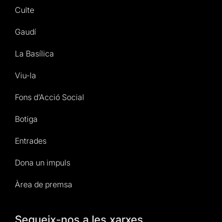
Culte
Gaudí
La Basílica
Viu-la
Fons d’Acció Social
Botiga
Entrades
Dona un impuls
Àrea de premsa
Segueix-nos a les xarxes