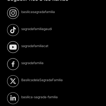
basilicasagradafamilia
sagradafamiliagaudi
sagradafamiliacat
sagradafamilia
BasilicadelaSagradaFamilia
basilica-sagrada-familia