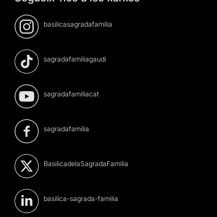
basilicasagradafamilia
sagradafamiliagaudi
sagradafamiliacat
sagradafamilia
BasilicadelaSagradaFamilia
basilica-sagrada-familia