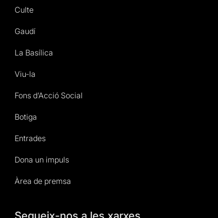
Culte
Gaudí
La Basílica
Viu-la
Fons d’Acció Social
Botiga
Entrades
Dona un impuls
Àrea de premsa
Segueix-nos a les xarxes