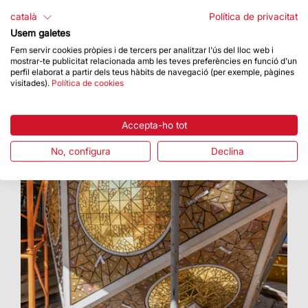
Va estar presidida pel Cardenal i Arquebisbe de
català
Política de privacitat
Barcelona, Joan Josep Omella i Omella
Usem galetes
Fem servir cookies pròpies i de tercers per analitzar l'ús del lloc web i
mostrar-te publicitat relacionada amb les teves preferències en funció d'un
perfil elaborat a partir dels teus hàbits de navegació (per exemple, pàgines
visitades).
Política de cookies
Accepta-ho tot
No, configura
Declina