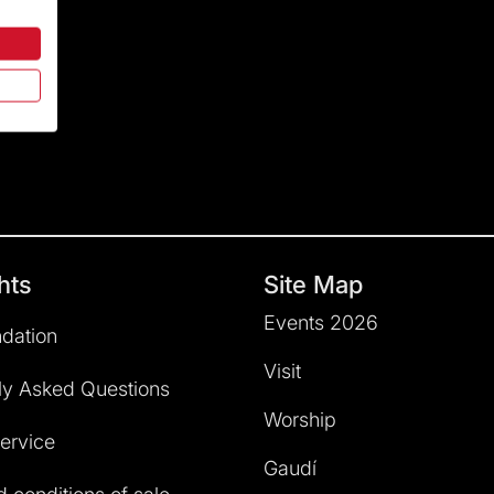
hts
Site Map
Events 2026
dation
Visit
ly Asked Questions
Worship
service
Gaudí