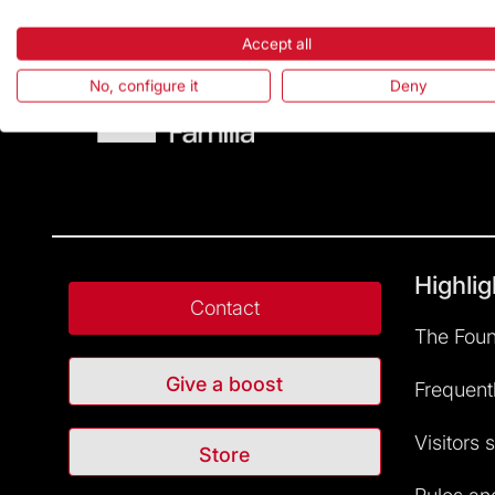
Accept all
No, configure it
Deny
Highlig
Contact
The Foun
Give a boost
Frequent
Visitors 
Store