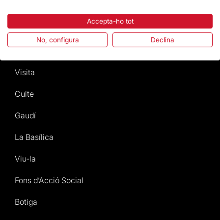
Revista Temple en digital
Accepta-ho tot
Mapa Web
No, configura
Declina
Actes 2026
Visita
Culte
Gaudí
La Basílica
Viu-la
Fons d’Acció Social
Botiga