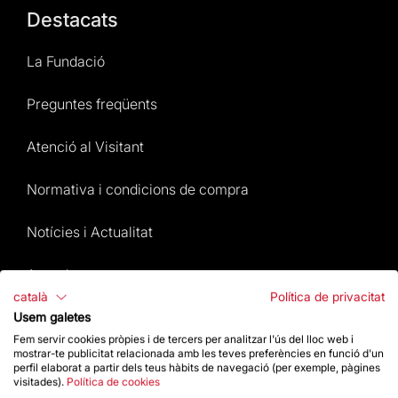
Destacats
La Fundació
Preguntes freqüents
Atenció al Visitant
Normativa i condicions de compra
Notícies i Actualitat
Agenda
català
Política de privacitat
Dona un impuls
Usem galetes
Fem servir cookies pròpies i de tercers per analitzar l'ús del lloc web i
mostrar-te publicitat relacionada amb les teves preferències en funció d'un
Actes2026
perfil elaborat a partir dels teus hàbits de navegació (per exemple, pàgines
visitades).
Política de cookies