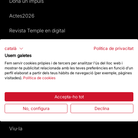
Dona un impuls
Actes2026
Revista Temple en digital
Mapa Web
català
Política de privacitat
Usem galetes
Actes 2026
Fem servir cookies pròpies i de tercers per analitzar l'ús del lloc web i
mostrar-te publicitat relacionada amb les teves preferències en funció d'un
perfil elaborat a partir dels teus hàbits de navegació (per exemple, pàgines
Visita
visitades).
Política de cookies
Culte
Accepta-ho tot
Gaudí
No, configura
Declina
La Basílica
Viu-la