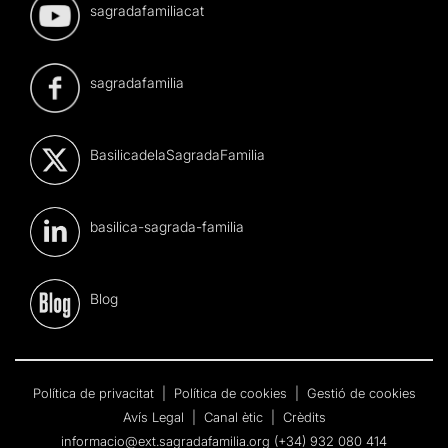
sagradafamiliacat
sagradafamilia
BasilicadelaSagradaFamilia
basilica-sagrada-familia
Blog
Política de privacitat
|
Política de cookies
|
Gestió de cookies
Avís Legal
|
Canal ètic
|
Crèdits
informacio@ext.sagradafamilia.org
(+34) 932 080 414