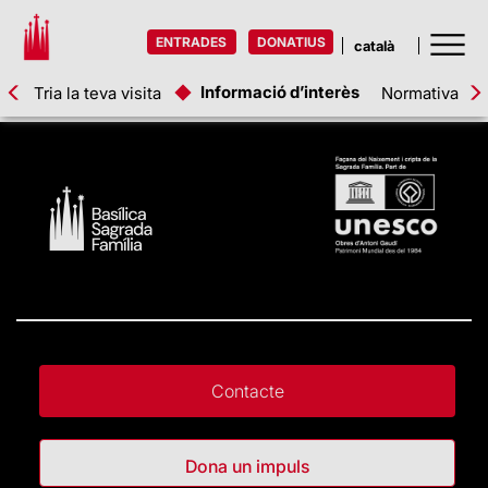
ENTRADES
DONATIUS
Informació d’interès
Tria la teva visita
Normativa
T
Contacte
Dona un impuls