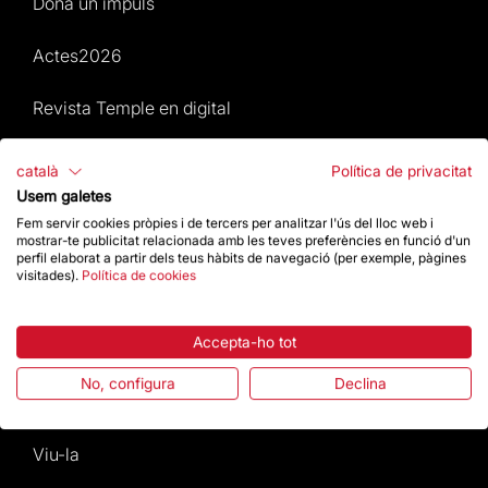
Dona un impuls
Actes2026
Revista Temple en digital
Mapa Web
català
Política de privacitat
Usem galetes
Actes 2026
Fem servir cookies pròpies i de tercers per analitzar l'ús del lloc web i
mostrar-te publicitat relacionada amb les teves preferències en funció d'un
perfil elaborat a partir dels teus hàbits de navegació (per exemple, pàgines
Visita
visitades).
Política de cookies
Culte
Accepta-ho tot
Gaudí
No, configura
Declina
La Basílica
Viu-la