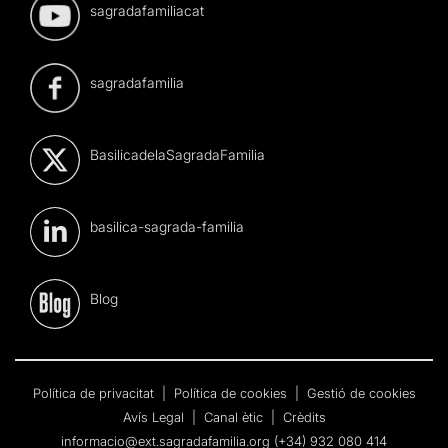
sagradafamiliacat
sagradafamilia
BasilicadelaSagradaFamilia
basilica-sagrada-familia
Blog
Política de privacitat
|
Política de cookies
|
Gestió de cookies
Avís Legal
|
Canal ètic
|
Crèdits
informacio@ext.sagradafamilia.org
(+34) 932 080 414