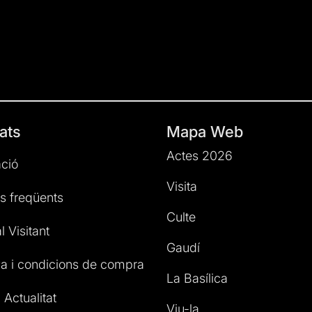
ats
Mapa Web
Actes 2026
ció
Visita
s freqüents
Culte
l Visitant
Gaudí
a i condicions de compra
La Basílica
 Actualitat
Viu-la