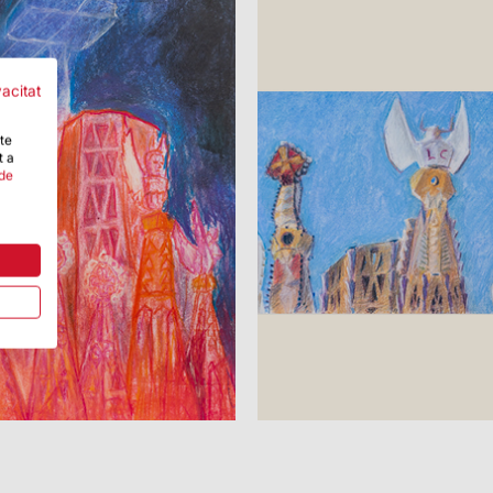
vacitat
-te
t a
 de