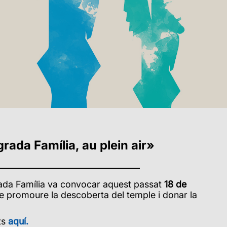
rada Família, au plein air»
grada Família va convocar aquest passat
18 de
de promoure la
descoberta del temple i donar la
ts
aquí.