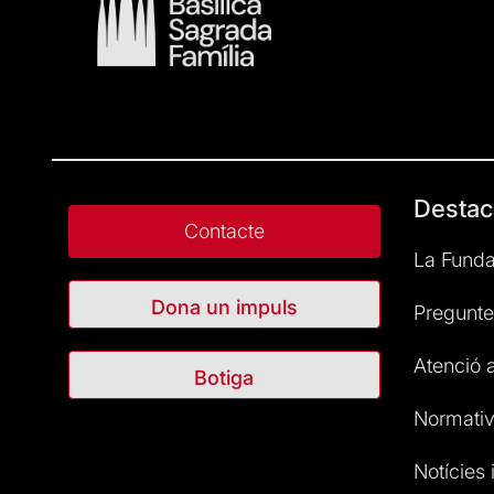
Destac
Contacte
La Funda
Dona un impuls
Pregunte
Atenció a
Botiga
Normativ
Notícies i