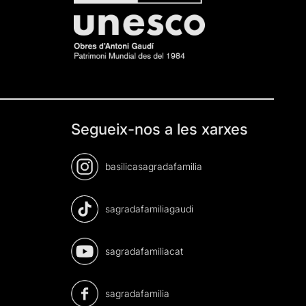
Segueix-nos a les xarxes
basilicasagradafamilia
sagradafamiliagaudi
sagradafamiliacat
sagradafamilia