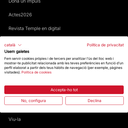
Dona un impuls
Actes2026
Revista Temple en digital
Mapa Web
català
Política de privacitat
Usem galetes
Actes 2026
Fem servir cookies pròpies i de tercers per analitzar l'ús del lloc web i
mostrar-te publicitat relacionada amb les teves preferències en funció d'un
perfil elaborat a partir dels teus hàbits de navegació (per exemple, pàgines
Visita
visitades).
Política de cookies
Culte
Accepta-ho tot
Gaudí
No, configura
Declina
La Basílica
Viu-la