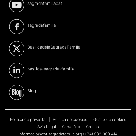
sagradafamiliacat
sagradafamilia
BasilicadelaSagradaFamilia
basilica-sagrada-familia
Blog
Política de privacitat
|
Política de cookies
|
Gestió de cookies
Avís Legal
|
Canal ètic
|
Crèdits
informacio@ext.sagradafamilia.org
(+34) 932 080 414