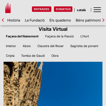
ENTRADES
DONATIUS
Història
La Fundació
Els quaderns
Béns patrimonials
Visita Virtual
Façana del Naixement
Façana de la Passió
L’Hort
Interior
Absis
Claustre del Roser
Sagristia de ponent
Cripta
Tomba de Gaudí
Obra