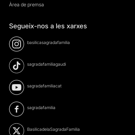
Àrea de premsa
Segueix-nos a les xarxes
basilicasagradafamilia
sagradafamiliagaudi
sagradafamiliacat
sagradafamilia
BasilicadelaSagradaFamilia