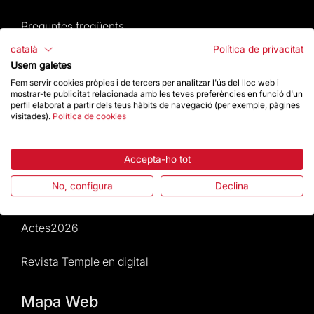
Preguntes freqüents
català
Política de privacitat
Atenció al Visitant
Usem galetes
Fem servir cookies pròpies i de tercers per analitzar l'ús del lloc web i
Normativa i condicions de compra
mostrar-te publicitat relacionada amb les teves preferències en funció d'un
perfil elaborat a partir dels teus hàbits de navegació (per exemple, pàgines
visitades).
Política de cookies
Notícies i Actualitat
Agenda
Accepta-ho tot
No, configura
Declina
Dona un impuls
Actes2026
Revista Temple en digital
Mapa Web