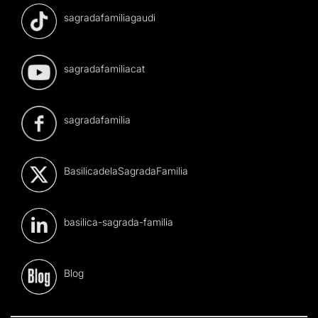
sagradafamiliagaudi
sagradafamiliacat
sagradafamilia
BasilicadelaSagradaFamilia
basilica-sagrada-familia
Blog