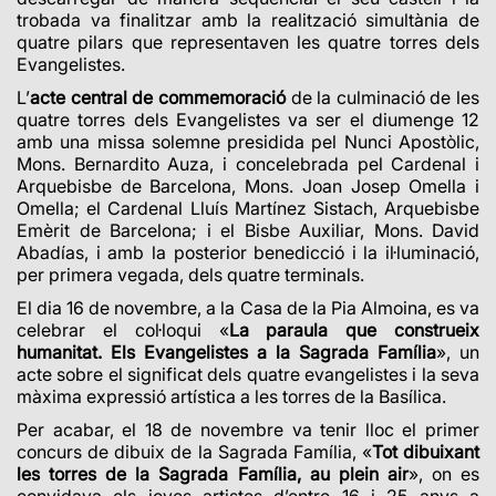
trobada va finalitzar amb la realització simultània de
quatre pilars que representaven les quatre torres dels
Evangelistes.
L’
acte central de commemoració
de la
culminació de les
quatre torres dels Evangelistes va ser el diumenge 12
amb una missa solemne presidida pel Nunci Apostòlic,
Mons. Bernardito Auza, i concelebrada pel Cardenal i
Arquebisbe de Barcelona, Mons. Joan Josep Omella i
Omella; el Cardenal Lluís Martínez Sistach, Arquebisbe
Emèrit de Barcelona; i el Bisbe Auxiliar, Mons. David
Abadías, i amb la posterior benedicció i la il·luminació,
per primera vegada, dels quatre terminals.
El dia 16 de novembre, a la Casa de la Pia Almoina, es va
celebrar el col·loqui «
La paraula que construeix
humanitat. Els Evangelistes a la Sagrada Família
», un
acte sobre el significat dels quatre evangelistes i la seva
màxima expressió artística a les torres de la Basílica.
Per acabar, el 18 de novembre va tenir lloc el primer
concurs de dibuix de la Sagrada Família, «
Tot dibuixant
les torres de la Sagrada Família, au plein air
», on es