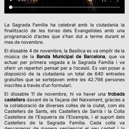
La Sagrada Família ha celebrat amb la ciutadania la
finalització de les torres dels Evangelistes amb una
programació d’actes que s’han dut a terme
durant el
mes de novembre.
El dissabte 4 de novembre, la Basílica es va omplir de la
música de la
Banda Municipal de Barcelona
, que va
actuar per primera vegada a la Sagrada Família i va
oferir un repertori pensat per a l’ocasió. Es van posar a
disposició de la ciutadania un total de 640 entrades
gratuïtes que se sortejaven entre les 42.798 persones
inscrites a través d’un formulari.
El dissabte 11 de novembre, hi va haver una
trobada
castellera
davant de la façana del Naixement, gràcies a
la col·laboració de diverses colles de la ciutat, com
els
Castellers de Sants, els Castellers de Sarrià i la Colla
Castellera de l’Esquerra de l’Eixample, i
el suport d
els
Castellers de la Sagrada Família. Cada colla va
descarregar de manera seqüencial el seu castell i la