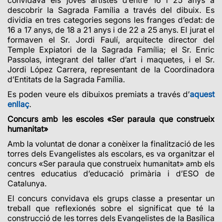
convidava els joves artistes d’entre 16 i 25 anys a
descobrir la Sagrada Família a través del dibuix. Es
dividia en tres categories segons les franges d’edat: de
16 a 17 anys, de 18 a 21 anys i de 22 a 25 anys. El jurat el
formaven el Sr. Jordi Faulí, arquitecte director del
Temple Expiatori de la Sagrada Família; el Sr. Enric
Passolas, integrant del taller d’art i maquetes, i el Sr.
Jordi López Carrera, representant de la Coordinadora
d’Entitats de la Sagrada Família.
Es poden veure els dibuixos premiats a través d’
aquest
enllaç
.
Concurs amb les escoles «Ser paraula que construeix
humanitat»
Amb la voluntat de donar a conèixer la finalització de les
torres dels Evangelistes als escolars, es va organitzar el
concurs «Ser paraula que construeix humanitat» amb els
centres educatius d’educació primària i d’ESO de
Catalunya.
El concurs convidava els grups classe a presentar un
treball que reflexionés sobre el significat que té la
construcció de les torres dels Evangelistes de la Basílica