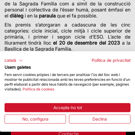
de la Sagrada Família com a símil
de la construcció
personal i col·lectiva de l’ésser humà, posant èmfasi en
el
diàleg
i en la
paraula
que el fa possible.
Els premis s’atorgaran a cadascuna de les cinc
categories: cicle inicial, cicle mitjà i cicle superior de
primària, i primer i segon cicle d’ESO. L’acte de
lliurament tindrà lloc
el 20 de desembre del 2023
a la
Basílica de la Sagrada Família.
català
Política de privacitat
Usem galetes
Fem servir cookies pròpies i de tercers per analitzar l'ús del lloc web i
mostrar-te publicitat relacionada amb les teves preferències en funció d'un
perfil elaborat a partir dels teus hàbits de navegació (per exemple, pàgines
visitades).
Política de cookies
Accepta-ho tot
No, configura
Declina
Contacte