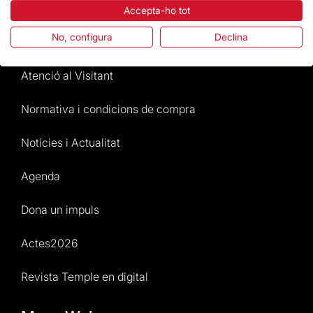
La Fundació
Accepta-ho tot
No, configura
Declina
Preguntes freqüents
Atenció al Visitant
Normativa i condicions de compra
Notícies i Actualitat
Agenda
Dona un impuls
Actes2026
Revista Temple en digital