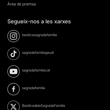
Àrea de premsa
Segueix-nos a les xarxes
basilicasagradafamilia
sagradafamiliagaudi
sagradafamiliacat
sagradafamilia
BasilicadelaSagradaFamilia