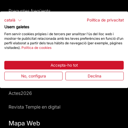
Preguntes freqüents
català
Política de privacitat
Atenció al Visitant
Usem galetes
Fem servir cookies pròpies i de tercers per analitzar l'ús del lloc web i
Normativa i condicions de compra
mostrar-te publicitat relacionada amb les teves preferències en funció d'un
perfil elaborat a partir dels teus hàbits de navegació (per exemple, pàgines
visitades).
Política de cookies
Notícies i Actualitat
Agenda
Accepta-ho tot
No, configura
Declina
Dona un impuls
Actes2026
Revista Temple en digital
Mapa Web