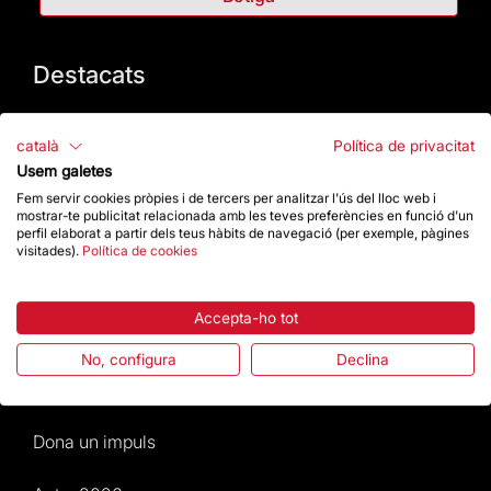
Destacats
La Fundació
català
Política de privacitat
Usem galetes
Preguntes freqüents
Fem servir cookies pròpies i de tercers per analitzar l'ús del lloc web i
mostrar-te publicitat relacionada amb les teves preferències en funció d'un
Atenció al Visitant
perfil elaborat a partir dels teus hàbits de navegació (per exemple, pàgines
visitades).
Política de cookies
Normativa i condicions de compra
Accepta-ho tot
Notícies i Actualitat
No, configura
Declina
Agenda
Dona un impuls