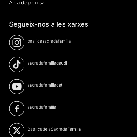
Àrea de premsa
Segueix-nos a les xarxes
basilicasagradafamilia
sagradafamiliagaudi
sagradafamiliacat
sagradafamilia
BasilicadelaSagradaFamilia