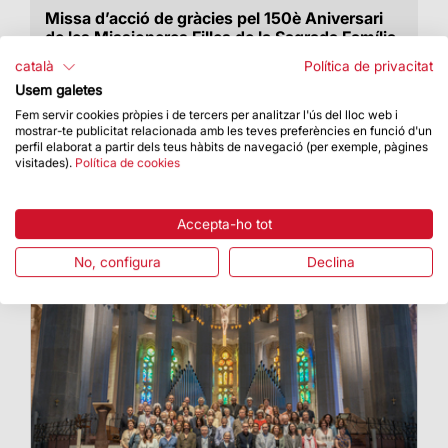
Missa d’acció de gràcies pel 150è Aniversari
de les Missioneres Filles de la Sagrada Família
de Natzaret
català
Política de privacitat
L’eucaristia va ser presidida pel Cardenal Joan
Usem galetes
Josep Omella i Omella, Arquebisbe de
Fem servir cookies pròpies i de tercers per analitzar l'ús del lloc web i
Barcelona
mostrar-te publicitat relacionada amb les teves preferències en funció d'un
perfil elaborat a partir dels teus hàbits de navegació (per exemple, pàgines
visitades).
Política de cookies
Accepta-ho tot
No, configura
Declina