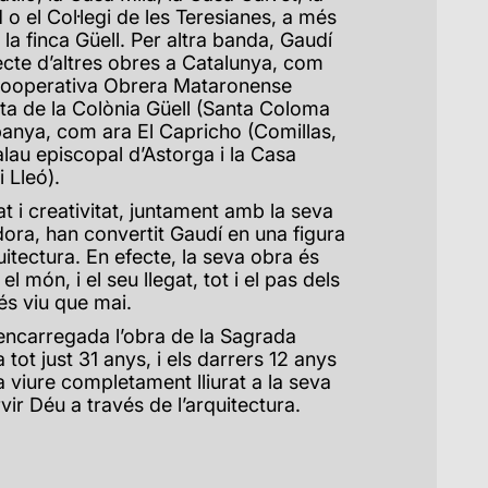
 o el Col·legi de les Teresianes, a més
 la finca Güell. Per altra banda, Gaudí
ecte d’altres obres a Catalunya, com
 Cooperativa Obrera Mataronense
pta de la Colònia Güell (Santa Coloma
panya, com ara El Capricho (Comillas,
alau episcopal d’Astorga i la Casa
i Lleó).
at i creativitat, juntament amb la seva
ora, han convertit Gaudí en una figura
uitectura. En efecte, la seva obra és
l món, i el seu llegat, tot i el pas dels
és viu que mai.
 encarregada l’obra de la Sagrada
 tot just 31 anys, i els darrers 12 anys
a viure completament lliurat a la seva
vir Déu a través de l’arquitectura.