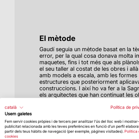
El mètode
Gaudí seguia un mètode basat en la tèc
error, per la qual cosa donava molta i
maquetes, fins i tot més que als plànols.
el seu taller al costat de les obres i a
amb models a escala, amb les formes 
estructures que posteriorment aplicava
construccions. I així ho va fer a la Sag
els arquitectes que han continuat les 
aplicant aquest mètode, avui dia assist
tecnologies.
català
Política de pri
Usem galetes
Fem servir cookies pròpies i de tercers per analitzar l'ús del lloc web i mostrar
publicitat relacionada amb les teves preferències en funció d'un perfil elabora
partir dels teus hàbits de navegació (per exemple, pàgines visitades).
Política
cookies