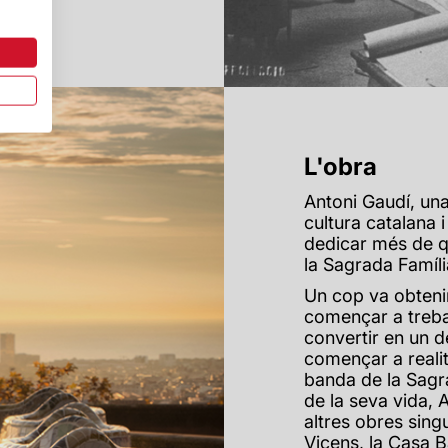
L'obra
Antoni Gaudí, una
cultura catalana i
dedicar més de q
la Sagrada Famíli
Un cop va obtenir 
començar a treba
convertir en un de
començar a reali
banda de la Sagr
de la seva vida, 
altres obres sing
Vicens, la Casa Ba