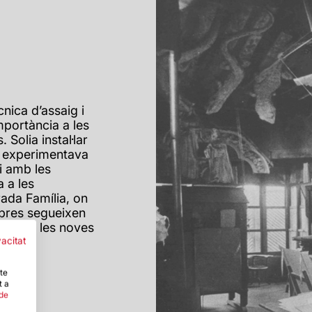
nica d’assaig i
mportància a les
 Solia instal·lar
llà experimentava
i amb les
 a les
rada Família, on
obres segueixen
its per les noves
vacitat
-te
t a
 de