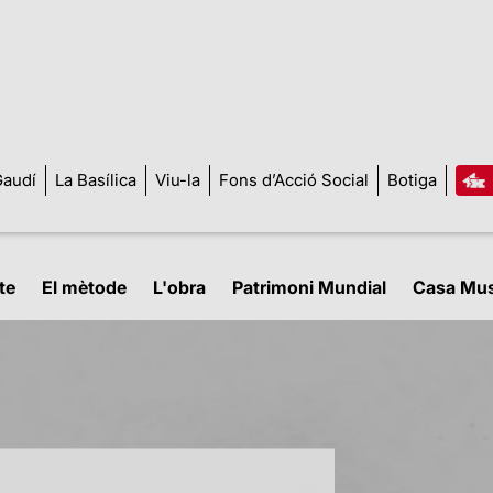
audí
La Basílica
Viu-la
Fons d’Acció Social
Botiga
te
El mètode
L'obra
Patrimoni Mundial
Casa Mu