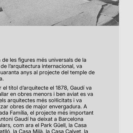
 de les figures més universals de la
 de l’arquitectura internacional, va
uaranta anys al projecte del temple de
a.
el títol d’arquitecte el 1878, Gaudí va
llar en obres menors i ben aviat es va
ls arquitectes més sol·licitats i va
tzar obres de major envergadura. A
ada Família, el projecte més important
Antoni Gaudí ha deixat a Barcelona
ulars, com ara el Park Güell, la Casa
tlló, la Casa Milà, la Casa Calvet, la