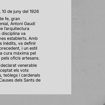
 10 de juny del 1926
e fe, gran
enial, Antoni Gaudí
e l’arquitectura
disciplina va
es establerts. Amb
 inèdits, va definir
recedent, i un estil
na cura màxima pel
 pels oficis artesans.
s declarat venerable
ceptat els vots
, teòlegs i cardenals
 Causes dels Sants de