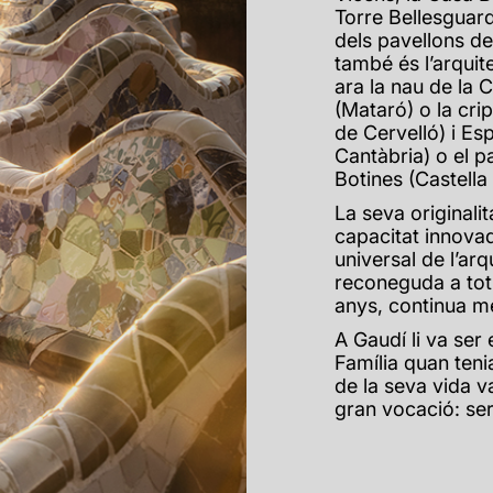
Torre Bellesguard
dels pavellons de
també és l’arquit
ara la nau de la
(Mataró) o la cri
de Cervelló) i Es
Cantàbria) o el p
Botines (Castella 
La seva originalit
capacitat innovad
universal de l’arq
reconeguda a tot e
anys, continua m
A Gaudí li va ser
Família quan tenia
de la seva vida v
gran vocació: ser