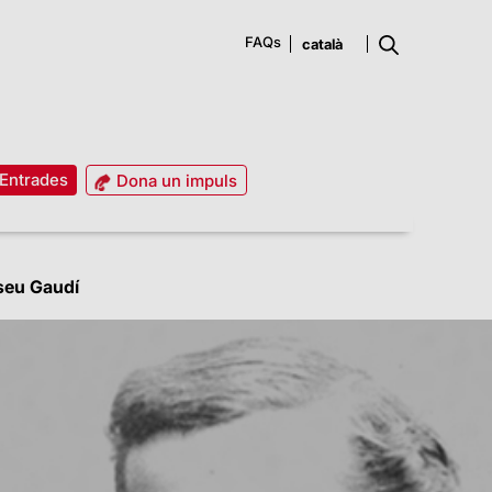
FAQs
Entrades
Dona un impuls
seu Gaudí